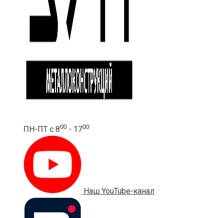
00
00
ПН-ПТ с 8
- 17
Наш YouTube-канал