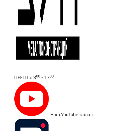
00
00
ПН-ПТ с 8
- 17
Наш YouTube-канал